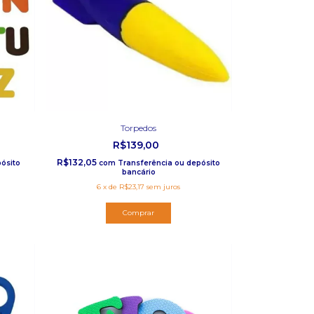
Torpedos
R$139,00
R$132,05
ósito
com
Transferência ou depósito
bancário
6
x
de
R$23,17
sem juros
Comprar