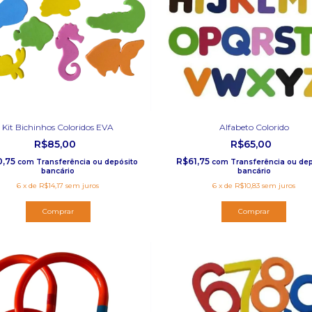
Kit Bichinhos Coloridos EVA
Alfabeto Colorido
R$85,00
R$65,00
0,75
R$61,75
com
Transferência ou depósito
com
Transferência ou dep
bancário
bancário
6
x
de
R$14,17
sem juros
6
x
de
R$10,83
sem juros
Comprar