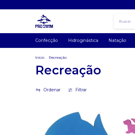
Confecção
Hidroginástica
Natação
Início
.
Recreação
Recreação
Ordenar
Filtrar