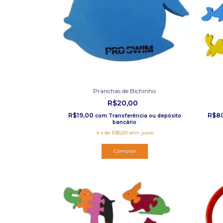
Pranchas de Bichinho
R$20,00
R$19,00
R$8
com
Transferência ou depósito
bancário
4
x
de
R$5,00
sem juros
Comprar