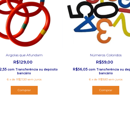
Argolas que Afundam
Números Coloridos
R$129,00
R$59,00
2,55
R$56,05
com
Transferência ou depósito
com
Transferência ou de
bancário
bancário
6
x
de
R$21,50
sem juros
6
x
de
R$9,83
sem juros
Comprar