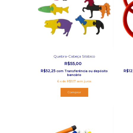
Quebra-Cabeça Silábico
R$55,00
R$52,25
R$12
com
Transferência ou depósito
bancário
6
x
de
R$9,17
sem juros