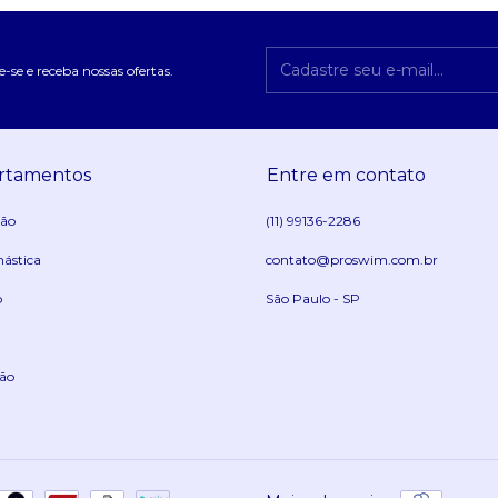
-se e receba nossas ofertas.
rtamentos
Entre em contato
ção
(11) 99136-2286
nástica
contato@proswim.com.br
o
São Paulo - SP
ão