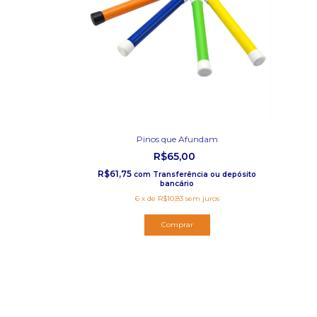
Pinos que Afundam
R$65,00
R$61,75
com
Transferência ou depósito
bancário
6
x
de
R$10,83
sem juros