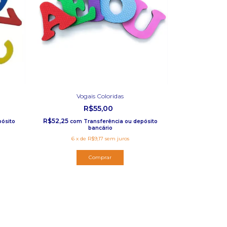
Vogais Coloridas
R$55,00
R$52,25
pósito
com
Transferência ou depósito
bancário
6
x
de
R$9,17
sem juros
Comprar