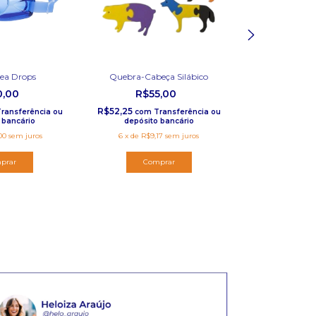
Sea Drops
Quebra-Cabeça Silábico
Números 
0,00
R$55,00
R$5
R$52,25
R$56,05
ransferência ou
com
Transferência ou
com
 bancário
depósito bancário
depósito
00
sem juros
6
x
de
R$9,17
sem juros
6
x
de
R$9,
prar
Com