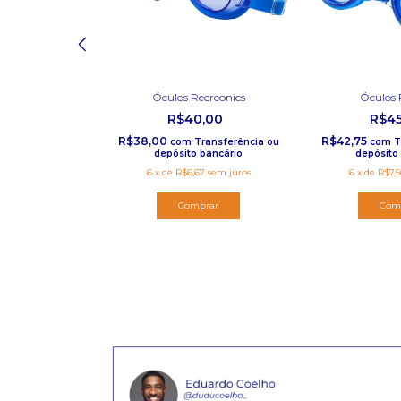
 de Hidro
Óculos Recreonics
Óculos 
,00
R$40,00
R$4
R$38,00
R$42,75
ransferência ou
com
Transferência ou
com
T
bancário
depósito bancário
depósito
0
sem juros
6
x
de
R$6,67
sem juros
6
x
de
R$7,5
Comprar
Com