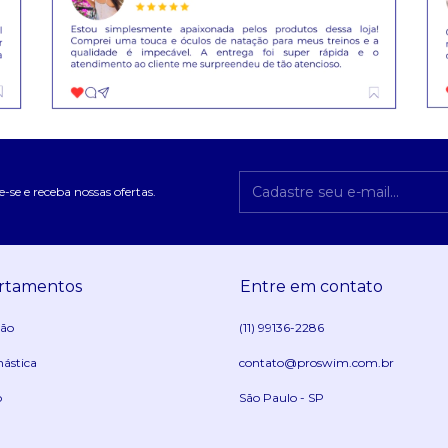
-se e receba nossas ofertas.
rtamentos
Entre em contato
ção
(11) 99136-2286
nástica
contato@proswim.com.br
o
São Paulo - SP