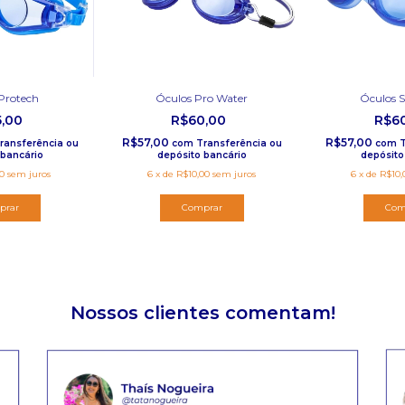
Protech
Óculos Pro Water
Óculos 
5,00
R$60,00
R$6
R$57,00
R$57,00
ransferência ou
com
Transferência ou
com
T
 bancário
depósito bancário
depósito
0
sem juros
6
x
de
R$10,00
sem juros
6
x
de
R$10,
prar
Comprar
Com
Nossos clientes comentam!